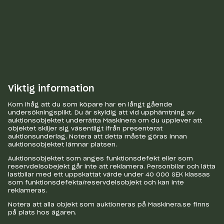
Viktig information
Kom ihåg att du som köpare har en långt gående
undersökningsplikt. Du är skyldig att vid upphämtning av
auktionsobjektet underrätta Maskinera om du upplever att
objektet skiljer sig väsentligt ifrån presenterat
auktionsunderlag. Notera att detta måste göras innan
auktionsobjektet lämnar platsen.
Auktionsobjektet som anges funktionsdefekt eller som
reservdelsobejekt går inte att reklamera. Personbilar och lätta
lastbilar med ett uppskattat värde under 40 000 SEK klassas
som funktionsdefekta/reservdelsobjekt och kan inte
reklameras.
Notera att alla objekt som auktioneras på Maskinera.se finns
på plats hos ägaren.