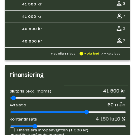
3
41 500 kr
7
41 000 kr
3
40 500 kr
7
40 000 kr
Visa alla
65
bud
= Ditt bud
A = Auto bud
Finansiering
Slutpris (exkl. moms)
60
mån
Avtalstid
4 150 kr
10
%
Kontantinsats
Finansiera inropsavgiften (
1 500 kr
)
Ungefärlig månadskostnad