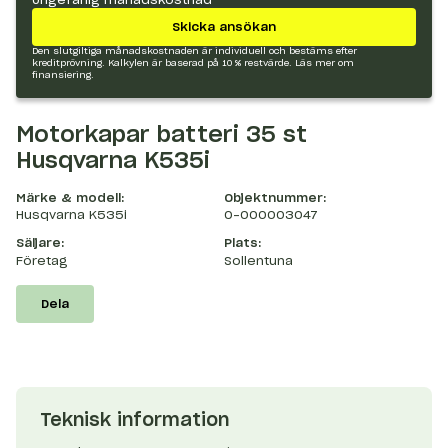
Skicka ansökan
Den slutgiltiga månadskostnaden är individuell och bestäms efter
kreditprövning. Kalkylen är baserad på 10 % restvärde.
Läs mer om
finansiering.
Motorkapar batteri 35 st
Husqvarna K535i
Märke & modell:
Objektnummer:
Husqvarna K535i
O-000003047
Säljare:
Plats:
Företag
Sollentuna
Dela
Teknisk information