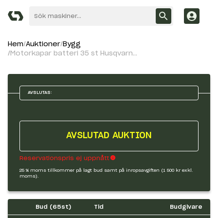
Hem
Auktioner
Bygg
Motorkapar batteri 35 st Husqvarna K535i
AVSLUTAS:
AVSLUTAD AUKTION
Reservationspris ej uppnått
25 % moms tillkommer på lagt bud samt på inropsavgiften (1 500 kr exkl.
moms).
Bud (
65
st)
Tid
Budgivare