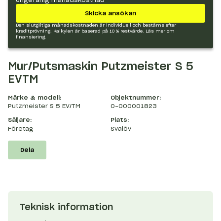
Skicka ansökan
Den slutgiltiga månadskostnaden är individuell och bestäms efter
kreditprövning. Kalkylen är baserad på 10 % restvärde.
Läs mer om
finansiering.
Mur/Putsmaskin Putzmeister S 5
EVTM
Märke & modell:
Objektnummer:
Putzmeister S 5 EV/TM
O-000001823
Säljare:
Plats:
Företag
Svalöv
Dela
Teknisk information