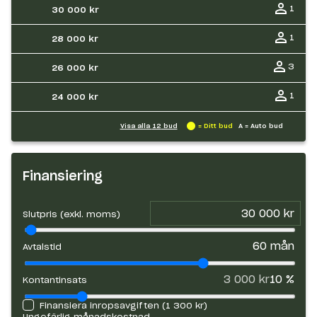
1
30 000 kr
1
28 000 kr
3
26 000 kr
1
24 000 kr
Visa alla
12
bud
= Ditt bud
A = Auto bud
Finansiering
Slutpris (exkl. moms)
60
mån
Avtalstid
3 000 kr
10
%
Kontantinsats
Finansiera inropsavgiften (
1 300 kr
)
Ungefärlig månadskostnad