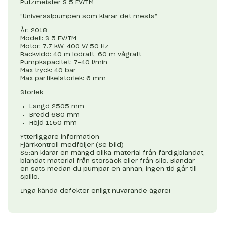
Putzmeister S 5 EV/TM
”Universalpumpen som klarar det mesta”
År: 2018
Modell: S 5 EV/TM
Motor: 7.7 kW, 400 V/ 50 Hz
Räckvidd: 40 m lodrätt, 60 m vågrätt
Pumpkapacitet: 7-40 l/min
Max tryck: 40 bar
Max partikelstorlek: 6 mm
Storlek
Längd 2505 mm
Bredd 680 mm
Höjd 1150 mm
Ytterliggare information
Fjärrkontroll medföljer (Se bild)
S5:an klarar en mängd olika material från färdigblandat,
blandat material från storsäck eller från silo. Blandar
en sats medan du pumpar en annan, ingen tid går till
spillo.
Inga kända defekter enligt nuvarande ägare!