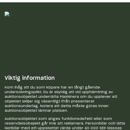
Viktig information
Kom ihåg att du som köpare har en långt gående
undersökningsplikt. Du är skyldig att vid upphämtning av
auktionsobjektet underrätta Maskinera om du upplever att
objektet skiljer sig väsentligt ifrån presenterat
auktionsunderlag. Notera att detta måste göras innan
auktionsobjektet lämnar platsen.
Auktionsobjektet som anges funktionsdefekt eller som
reservdelsobejekt går inte att reklamera. Personbilar och lätta
lastbilar med ett uppskattat värde under 40 000 SEK klassas