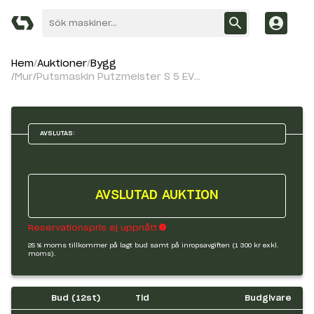
Hem
Auktioner
Bygg
Mur/Putsmaskin Putzmeister S 5 EVTM
AVSLUTAS:
AVSLUTAD AUKTION
Reservationspris ej uppnått
25 % moms tillkommer på lagt bud samt på inropsavgiften (1 300 kr exkl.
moms).
Bud (
12
st)
Tid
Budgivare