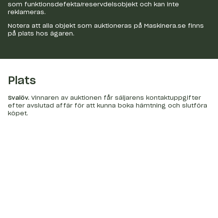
som funktionsdefekta/reservdelsobjekt och kan inte
reklameras.
Notera att alla objekt som auktioneras på Maskinera.se finns
på plats hos ägaren.
Plats
Svalöv
.
Vinnaren av auktionen får säljarens kontaktuppgifter
efter avslutad affär för att kunna boka hämtning och slutföra
köpet.