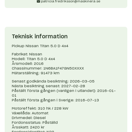
patricia.fredriksson@maskinera.se
Teknisk information
Pickup Nissan Titan 5.0 D 4x4
Fabrikat: Nissan
Modell: Titan 5.0 D 4x4
Årsmodell: 2016
Chassinummer: 1N6BA1F47GN50XXXX
Mätarställning: 91473 km
Senast godkända besiktning: 2026-03-05
Nästa besiktning senast: 2027-02-28
Påställt första gången (vanligen i utlandet): 2016-01-
01
Påställt första gången i Sverige: 2016-07-13
Motoreffekt: 310 hk / 228 kW
Växellåda: Automat
Drivmedel: Diesel
Fordonsstatus: Påställd
Årsskatt: 2420 kr
Fordonsidentitet: N2G