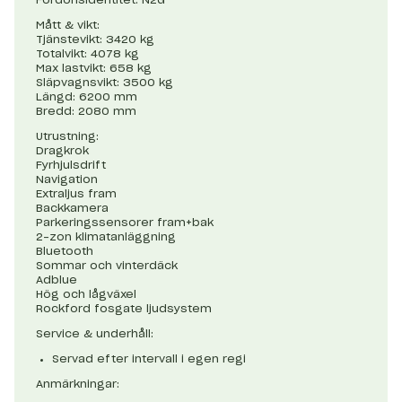
Mått & vikt:
Tjänstevikt: 3420 kg
Totalvikt: 4078 kg
Max lastvikt: 658 kg
Släpvagnsvikt: 3500 kg
Längd: 6200 mm
Bredd: 2080 mm
Utrustning:
Dragkrok
Fyrhjulsdrift
Navigation
Extraljus fram
Backkamera
Parkeringssensorer fram+bak
2-zon klimatanläggning
Bluetooth
Sommar och vinterdäck
Adblue
Hög och lågväxel
Rockford fosgate ljudsystem
Service & underhåll:
Servad efter intervall i egen regi
Anmärkningar: