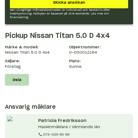
Skicka ansökan
Den slutgiltiga månadskostnaden är individuell och bestäms efter
kreditprövning. Kalkylen är baserad på 10 % restvärde.
Läs mer om
finansiering.
Pickup Nissan Titan 5.0 D 4x4
Märke & modell:
Objektnummer:
Nissan Titan 5.0 D 4x4
O-000012164
Säljare:
Plats:
Företag
Sunne
Dela
Ansvarig mäklare
Patricia
Fredriksson
Maskinmäklare / Värmlands län
073-020 60 59