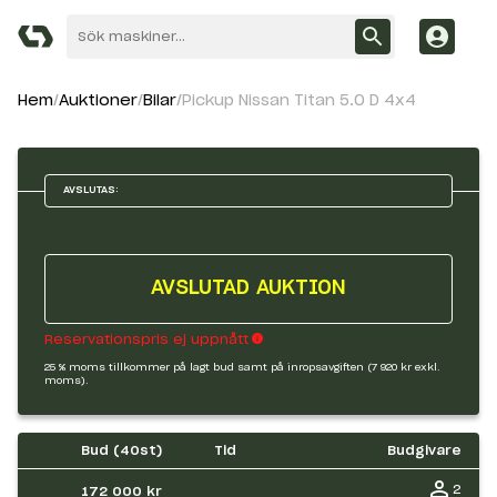
Hem
Auktioner
Bilar
Pickup Nissan Titan 5.0 D 4x4
AVSLUTAS:
AVSLUTAD AUKTION
Reservationspris ej uppnått
25 % moms tillkommer på lagt bud samt på inropsavgiften (7 920 kr exkl.
moms).
Bud (
40
st)
Tid
Budgivare
2
172 000 kr