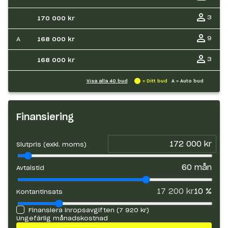
3
170 000 kr
9
A
168 000 kr
3
168 000 kr
Visa alla
40
bud
= Ditt bud
A = Auto bud
Finansiering
Slutpris (exkl. moms)
60
mån
Avtalstid
17 200 kr
10
%
Kontantinsats
Finansiera inropsavgiften (
7 920 kr
)
Ungefärlig månadskostnad