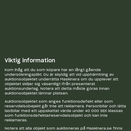
Viktig information
Kom ihåg att du som köpare har en långt gående
undersökningsplikt. Du är skyldig att vid upphämtning av
auktionsobjektet underrätta Maskinera om du upplever att
objektet skiljer sig väsentligt ifrån presenterat
auktionsunderlag. Notera att detta måste göras innan
auktionsobjektet lämnar platsen.
Auktionsobjektet som anges funktionsdefekt eller som
reservdelsobejekt går inte att reklamera. Personbilar och lätta
lastbilar med ett uppskattat värde under 40 000 SEK klassas
som funktionsdefekta/reservdelsobjekt och kan inte
reklameras.
Notera att alla objekt som auktioneras på Maskinera.se finns