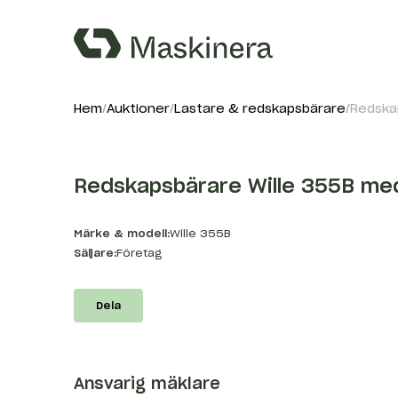
Hem
Auktioner
Lastare & redskapsbärare
Redska
Redskapsbärare Wille 355B me
Märke & modell:
Wille 355B
Säljare:
Företag
Dela
Ansvarig mäklare