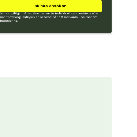
Skicka ansökan
Den slutgiltiga månadskostnaden är individuell och bestäms efter
kreditprövning. Kalkylen är baserad på 10 % restvärde.
Läs mer om
finansiering.