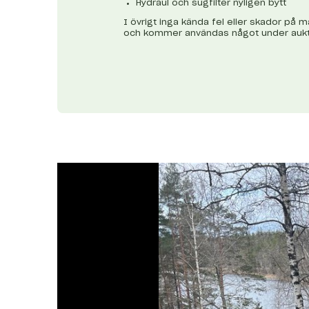
Hydraul och sugfilter nyligen bytt
I övrigt inga kända fel eller skador på ma
och kommer användas något under aukt