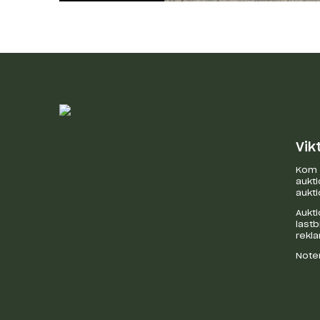
Vik
Kom i
aukti
aukti
Aukti
last
rekl
Noter