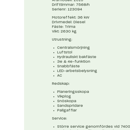
Drifttimmar: 7568/h
Serienr: 123094
Motoreffekt: 36 kW
Drivmedel: Diesel
Fäste: Trima
Vikt: 2630 kg
Utrustning:
Centralsmörjning
Luftstol
Hydrauliskt bakfäste
3e & 4e-funktion
Snabbfäste
LED-arbetsbelysning
AC
Redskap:
Planeringsskopa
Vikplog
Snöskopa
Sandspridare
Pallgafflar
Service:
Större service genomfördes vid 740