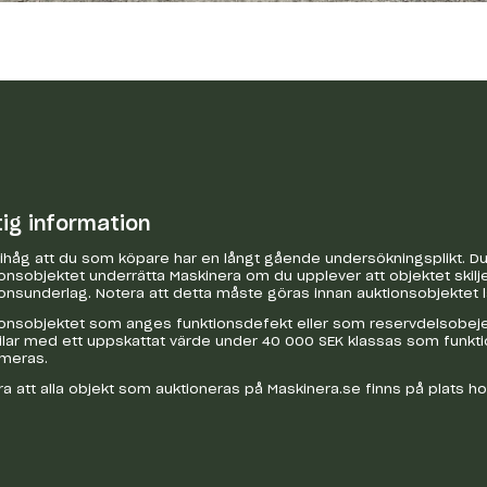
tig information
håg att du som köpare har en långt gående undersökningsplikt. Du 
onsobjektet underrätta Maskinera om du upplever att objektet skilje
onsunderlag. Notera att detta måste göras innan auktionsobjektet 
onsobjektet som anges funktionsdefekt eller som reservdelsobejekt
bilar med ett uppskattat värde under 40 000 SEK klassas som funkt
ameras.
a att alla objekt som auktioneras på Maskinera.se finns på plats h