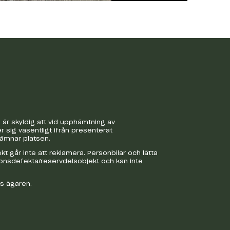
är skyldig att vid upphämtning av
r sig väsentligt ifrån presenterat
lämnar platsen.
 går inte att reklamera. Personbilar och lätta
ionsdefekta/reservdelsobjekt och kan inte
os ägaren.