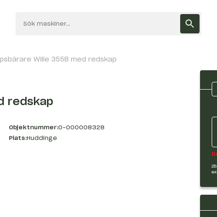
psbärare Wille 355B med redskap
d redskap
Objektnummer:
O-000008328
Plats:
Huddinge
R
25
ex