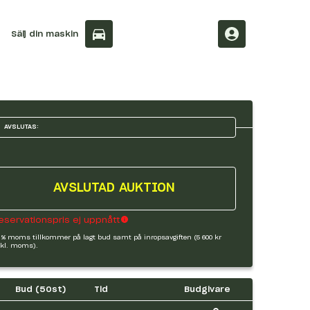
Sälj din maskin
AVSLUTAS:
AVSLUTAD AUKTION
eservationspris ej uppnått
 % moms tillkommer på lagt bud samt på inropsavgiften (5 600 kr
kl. moms).
Bud (
50
st)
Tid
Budgivare