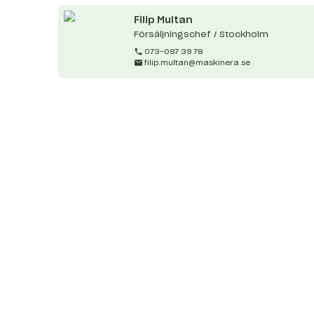
Filip
Multan
Försäljningschef / Stockholm
073-097 39 78
filip.multan@maskinera.se