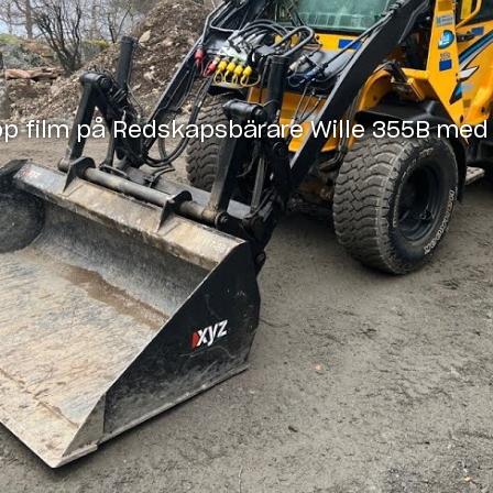
pp film på
Redskapsbärare Wille 355B med