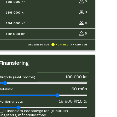
6
188 000 kr
8
186 000 kr
8
184 000 kr
8
182 000 kr
Visa alla
50
bud
= Ditt bud
A = Auto bud
Finansiering
Slutpris (exkl. moms)
60
mån
Avtalstid
18 800 kr
10
%
Kontantinsats
Finansiera inropsavgiften (
5 600 kr
)
Ungefärlig månadskostnad