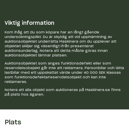
Viktig information
Kom ihåg att du som köpare har en långt gående
undersökningsplikt. Du är skyldig att vid upphämtning av
auktionsobjektet underrätta Maskinera om du upplever att
objektet skiljer sig väsentligt ifrån presenterat
auktionsunderlag. Notera att detta måste göras innan
auktionsobjektet lämnar platsen.
Auktionsobjektet som anges funktionsdefekt eller som
reservdelsobejekt går inte att reklamera. Personbilar och lätta
lastbilar med ett uppskattat värde under 40 000 SEK klassas
som funktionsdefekta/reservdelsobjekt och kan inte
reklameras.
Notera att alla objekt som auktioneras på Maskinera.se finns
på plats hos ägaren.
Plats