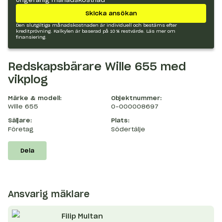
Skicka ansökan
Den slutgiltiga månadskostnaden är individuell och bestäms efter
kreditprövning. Kalkylen är baserad på 10 % restvärde.
Läs mer om
finansiering.
Redskapsbärare Wille 655 med
vikplog
Märke & modell:
Objektnummer:
Wille 655
O-000008697
Säljare:
Plats:
Företag
Södertälje
Dela
Ansvarig mäklare
Filip
Multan