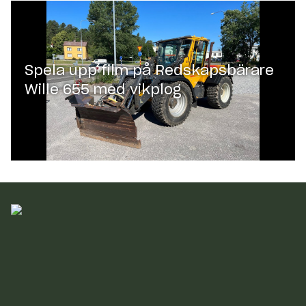
Spela upp film på
Redskapsbärare
Wille 655 med vikplog