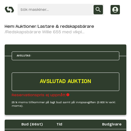
Hem
Auktioner
Lastare & redskapsbärare
Redskapsbärare Wille 655 med vikplog
AVSLUTAS:
AVSLUTAD AUKTION
Reservationspris ej uppnått
25 % moms tillkommer på lagt bud samt på inropsavgiften (5 600 kr exkl.
moms).
Bud (
66
st)
Tid
Budgivare