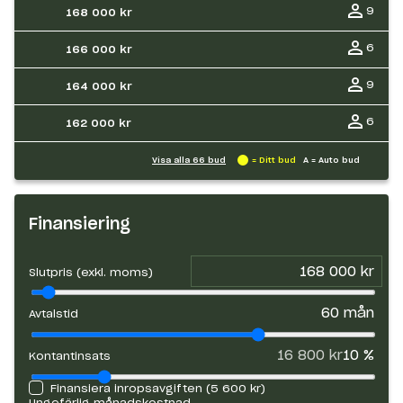
9
168 000 kr
6
166 000 kr
9
164 000 kr
6
162 000 kr
Visa alla
66
bud
= Ditt bud
A = Auto bud
Finansiering
Slutpris (exkl. moms)
60
mån
Avtalstid
16 800 kr
10
%
Kontantinsats
Finansiera inropsavgiften (
5 600 kr
)
Ungefärlig månadskostnad