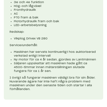
3e och 4e funktion
Hög-och lågväxel
Fronthydraulik
AC
PTO fram & bak
Motorhydraulik fram och bak
LED-arbetsbelysning
Redskap:
Vikplog Drivex VB 280
Service/underhåll:
Maskinen har servats kontinuerligt hos auktoriserad
verkstad enligt intervall
Ny motor för ca 4 år sedan, gjordes av Lantmännen
Säljaren uppskattar att maskinen hade gått ca
4500-timmar innan mätarställningen slutade
fungera för ca 1 år sen.
I övrigt så fungerar maskinen väldigt bra för sin ålder.
Nuvarande ägare har inte haft några problem med
maskinen under den senaste tiden och startar i alla
förhållanden.