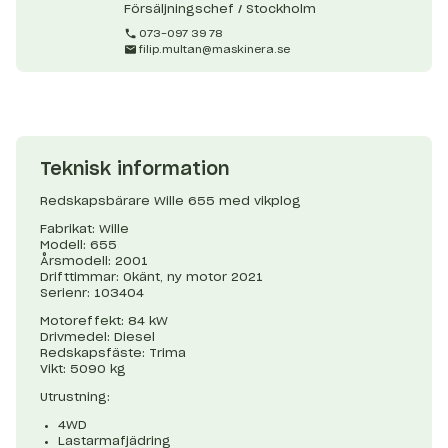
Försäljningschef / Stockholm
073-097 39 78
filip.multan@maskinera.se
Teknisk information
Redskapsbärare Wille 655 med vikplog
Fabrikat: Wille
Modell: 655
Årsmodell: 2001
Drifttimmar: Okänt, ny motor 2021
Serienr: 103404
Motoreffekt: 84 kW
Drivmedel: Diesel
Redskapsfäste: Trima
Vikt: 5090 kg
Utrustning:
4WD
Lastarmafjädring