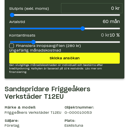
Slutpris (exkl. moms)
60
mån
Avtalstid
0 kr
10
%
Kontantinsats
Finansiera inropsavgiften (
280 kr
)
Ungefärlig månadskostnad
Skicka ansökan
Den slutgiltiga månadskostnaden är individuell och bestäms efter
kreditprövning. Kalkylen är baserad på 10 % restvärde.
Läs mer om
finansiering.
Sandspridare Friggeåkers
Verkstäder T12EU
Märke & modell:
Objektnummer:
Friggeåkers Verkstäder T12EU
O-000010053
Säljare:
Plats:
Företag
Eskilstuna