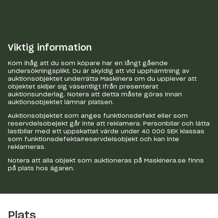
Viktig information
Kom ihåg att du som köpare har en långt gående
undersökningsplikt. Du är skyldig att vid upphämtning av
auktionsobjektet underrätta Maskinera om du upplever att
objektet skiljer sig väsentligt ifrån presenterat
auktionsunderlag. Notera att detta måste göras innan
auktionsobjektet lämnar platsen.
Auktionsobjektet som anges funktionsdefekt eller som
reservdelsobejekt går inte att reklamera. Personbilar och lätta
lastbilar med ett uppskattat värde under 40 000 SEK klassas
som funktionsdefekta/reservdelsobjekt och kan inte
reklameras.
Notera att alla objekt som auktioneras på Maskinera.se finns
på plats hos ägaren.
Plats