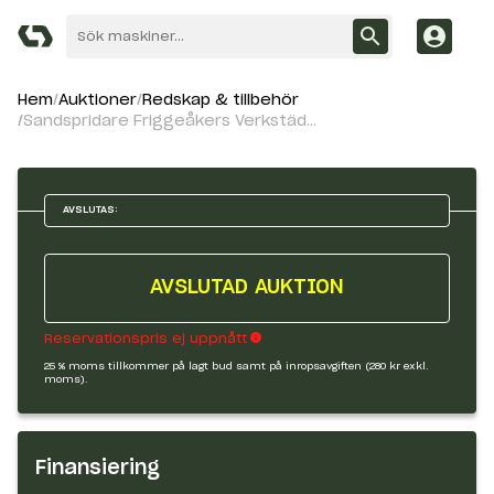
Hem
Auktioner
Redskap & tillbehör
Sandspridare Friggeåkers Verkstäder T12EU
AVSLUTAS:
AVSLUTAD AUKTION
Reservationspris ej uppnått
25 % moms tillkommer på lagt bud samt på inropsavgiften (280 kr exkl.
moms).
Finansiering