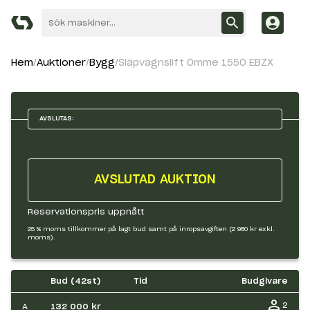
Hem
Auktioner
Bygg
Släpvagnslift Omme 1550 EBZX
AVSLUTAS:
AVSLUTAD AUKTION
Reservationspris uppnått
25 % moms tillkommer på lagt bud samt på inropsavgiften (2 980 kr exkl.
moms).
Bud (
42
st)
Tid
Budgivare
2
A
132 000 kr