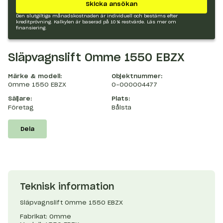
Skicka ansökan
Den slutgiltiga månadskostnaden är individuell och bestäms efter
kreditprövning. Kalkylen är baserad på 10 % restvärde.
Läs mer om
finansiering.
Släpvagnslift Omme 1550 EBZX
Märke & modell:
Objektnummer:
Omme 1550 EBZX
O-000004477
Säljare:
Plats:
Företag
Bålsta
Dela
Teknisk information
Släpvagnslift Omme 1550 EBZX
Fabrikat: Omme