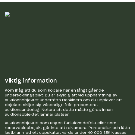
Viktig information
Kom ihåg att du som köpare har en långt gående
undersökningsplikt. Du är skyldig att vid upphämtning av
auktionsobjektet underrätta Maskinera om du upplever att
objektet skiljer sig väsentligt ifrån presenterat
auktionsunderlag. Notera att detta måste göras innan
auktionsobjektet lämnar platsen.
Auktionsobjektet som anges funktionsdefekt eller som
reservdelsobejekt går inte att reklamera. Personbilar och lätta
lastbilar med ett uppskattat värde under 40 000 SEK klassas