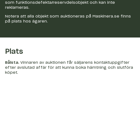
som funktionsdefekta/reservdelsobjekt och kan inte
reklameras.
Notera att alla objekt som auktioneras på Maskinera.se finns
på plats hos ägaren.
Plats
Bålsta
.
Vinnaren av auktionen får säljarens kontaktuppgifter
efter avslutad affär för att kunna boka hämtning och slutföra
köpet.