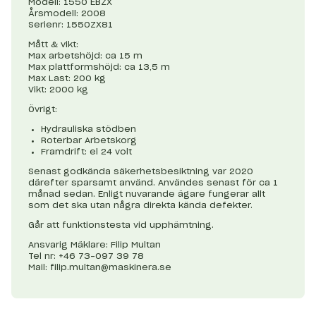
Modell: 1550 EBZX
Årsmodell: 2008
Serienr: 1550ZX81
Mått & vikt:
Max arbetshöjd: ca 15 m
Max plattformshöjd: ca 13,5 m
Max Last: 200 kg
Vikt: 2000 kg
Övrigt:
Hydrauliska stödben
Roterbar Arbetskorg
Framdrift: el 24 volt
Senast godkända säkerhetsbesiktning var 2020
därefter sparsamt använd. Användes senast för ca 1
månad sedan. Enligt nuvarande ägare fungerar allt
som det ska utan några direkta kända defekter.
Går att funktionstesta vid upphämtning.
Ansvarig Mäklare: Filip Multan
Tel nr: +46 73-097 39 78
Mail:
filip.multan@maskinera.se