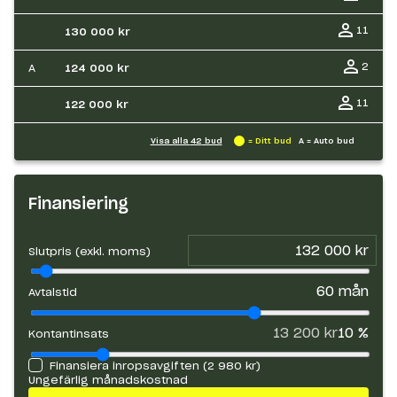
11
130 000 kr
2
A
124 000 kr
11
122 000 kr
Visa alla
42
bud
= Ditt bud
A = Auto bud
Finansiering
Slutpris (exkl. moms)
60
mån
Avtalstid
13 200 kr
10
%
Kontantinsats
Finansiera inropsavgiften (
2 980 kr
)
Ungefärlig månadskostnad