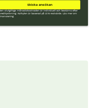
Skicka ansökan
Den slutgiltiga månadskostnaden är individuell och bestäms efter
kreditprövning. Kalkylen är baserad på 10 % restvärde.
Läs mer om
finansiering.