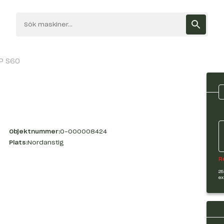
P S60
Objektnummer:
O-000008424
Plats:
Nordanstig
R
25
ex