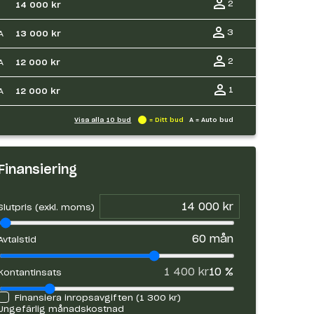
2
14 000 kr
3
A
13 000 kr
2
A
12 000 kr
1
A
12 000 kr
Visa alla
10
bud
= Ditt bud
A = Auto bud
Finansiering
Slutpris (exkl. moms)
60
mån
Avtalstid
1 400 kr
10
%
Kontantinsats
Finansiera inropsavgiften (
1 300 kr
)
Ungefärlig månadskostnad