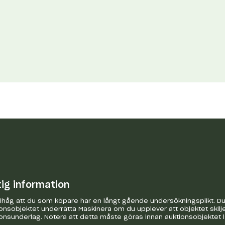
tig information
håg att du som köpare har en långt gående undersökningsplikt. Du 
onsobjektet underrätta Maskinera om du upplever att objektet skilje
onsunderlag. Notera att detta måste göras innan auktionsobjektet 