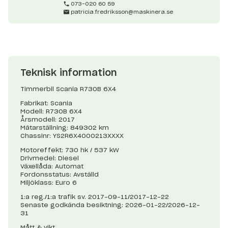
073-020 60 59
patricia.fredriksson@maskinera.se
Teknisk information
Timmerbil Scania R730B 6X4
Fabrikat: Scania
Modell: R730B 6X4
Årsmodell: 2017
Mätarställning: 849302 km
Chassinr: YS2R6X4000213XXXX
Motoreffekt: 730 hk / 537 kW
Drivmedel: Diesel
Växellåda: Automat
Fordonsstatus: Avställd
Miljöklass: Euro 6
1:a reg./1:a trafik sv. 2017-09-11/2017-12-22
Senaste godkända besiktning: 2026-01-22/2026-12-
31
Mått & vikt