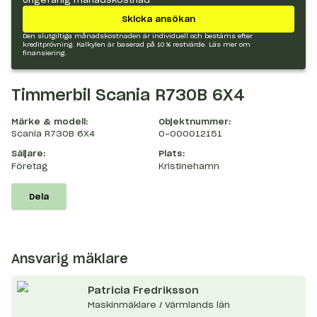
Skicka ansökan
Den slutgiltiga månadskostnaden är individuell och bestäms efter
kreditprövning. Kalkylen är baserad på 10 % restvärde.
Läs mer om
finansiering.
Timmerbil Scania R730B 6X4
Märke & modell:
Objektnummer:
Scania R730B 6X4
O-000012151
Säljare:
Plats:
Företag
Kristinehamn
Dela
Ansvarig mäklare
Patricia
Fredriksson
Maskinmäklare / Värmlands län