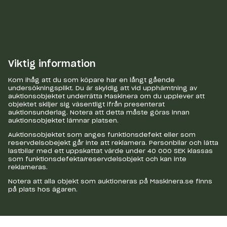
Viktig information
Kom ihåg att du som köpare har en långt gående
undersökningsplikt. Du är skyldig att vid upphämtning av
auktionsobjektet underrätta Maskinera om du upplever att
objektet skiljer sig väsentligt ifrån presenterat
auktionsunderlag. Notera att detta måste göras innan
auktionsobjektet lämnar platsen.
Auktionsobjektet som anges funktionsdefekt eller som
reservdelsobejekt går inte att reklamera. Personbilar och lätta
lastbilar med ett uppskattat värde under 40 000 SEK klassas
som funktionsdefekta/reservdelsobjekt och kan inte
reklameras.
Notera att alla objekt som auktioneras på Maskinera.se finns
på plats hos ägaren.