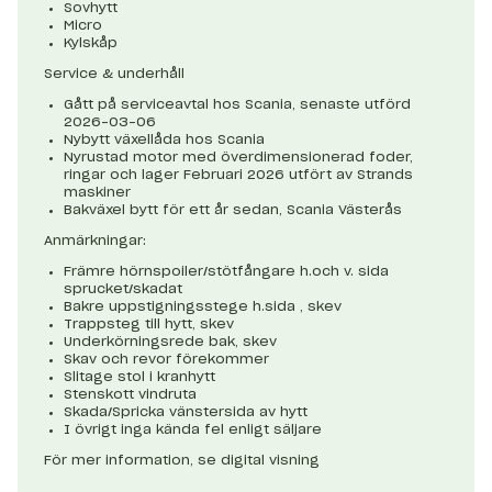
Sovhytt
Micro
Kylskåp
Service & underhåll
Gått på serviceavtal hos Scania, senaste utförd
2026-03-06
Nybytt växellåda hos Scania
Nyrustad motor med överdimensionerad foder,
ringar och lager Februari 2026 utfört av Strands
maskiner
Bakväxel bytt för ett år sedan, Scania Västerås
Anmärkningar:
Främre hörnspoiler/stötfångare h.och v. sida
sprucket/skadat
Bakre uppstigningsstege h.sida , skev
Trappsteg till hytt, skev
Underkörningsrede bak, skev
Skav och revor förekommer
Slitage stol i kranhytt
Stenskott vindruta
Skada/Spricka vänstersida av hytt
I övrigt inga kända fel enligt säljare
För mer information, se digital visning