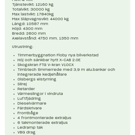
Tjänstevikt: 12160 kg
Totalvikt: 30000 kg
Max lastvikt: 17840kg
Max Släpvagnsvikt: 44000 kg
Längd: 10587 mm
Höjd: 4300 mm
Bredd: 2600 mm
Axelavstånd: 4750 mm, 1350 mm
Utrustning:
Timmerbyggnation Floby nya bilverkstad
Höj och sänkbar hytt X-CAB 2.0E
Skogskran FTG V-kran V10CX
Timbtech timmerrede med 3,9 m alu.bankar och
integrerade kedjehållare
Olsbergs elstyrning
Slirej
Retarder
Värmeslingor i vindruta
Luftfjädring
Dieselvärmare
Färdskrivare
Frontbåge
4 frontmonterade extraljus
6 takmonterade extraljus
Ledramp tak
VBG drag