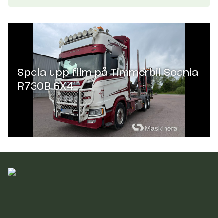
Spela upp film på
Timmerbil Scania
R730B 6X4