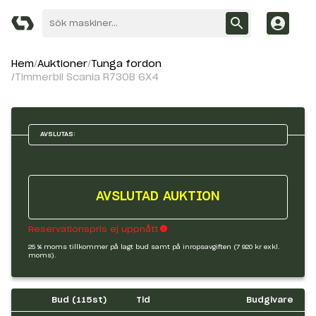
Hem
Auktioner
Tunga fordon
Timmerbil Scania R730B 6X4
AVSLUTAS:
AVSLUTAD AUKTION
Reservationspris ej uppnått
25 % moms tillkommer på lagt bud samt på inropsavgiften (7 920 kr exkl.
moms).
Bud (
115
st)
Tid
Budgivare