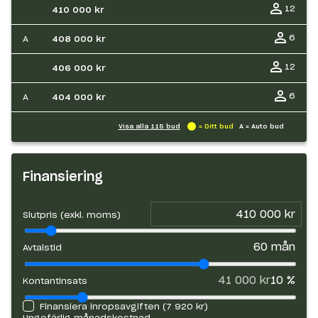
12
410 000 kr
6
A
408 000 kr
12
406 000 kr
6
A
404 000 kr
Visa alla
115
bud
= Ditt bud
A = Auto bud
Finansiering
Slutpris (exkl. moms)
60
mån
Avtalstid
41 000 kr
10
%
Kontantinsats
Finansiera inropsavgiften (
7 920 kr
)
Ungefärlig månadskostnad