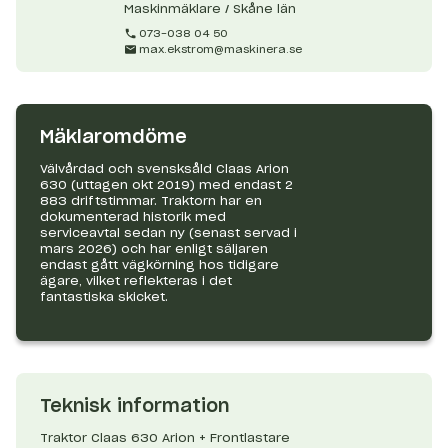
Maskinmäklare / Skåne län
073-038 04 50
max.ekstrom@maskinera.se
Mäklaromdöme
Välvårdad och svensksåld Claas Arion
630 (uttagen okt 2019) med endast 2
883 driftstimmar. Traktorn har en
dokumenterad historik med
serviceavtal sedan ny (senast servad i
mars 2026) och har enligt säljaren
endast gått vägkörning hos tidigare
ägare, vilket reflekteras i det
fantastiska skicket.
Teknisk information
Traktor Claas 630 Arion + Frontlastare