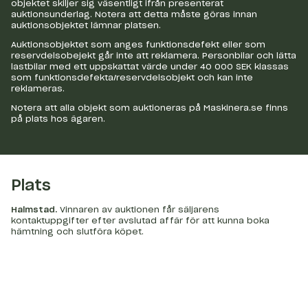
objektet skiljer sig väsentligt ifrån presenterat
auktionsunderlag. Notera att detta måste göras innan
auktionsobjektet lämnar platsen.
Auktionsobjektet som anges funktionsdefekt eller som
reservdelsobejekt går inte att reklamera. Personbilar och lätta
lastbilar med ett uppskattat värde under 40 000 SEK klassas
som funktionsdefekta/reservdelsobjekt och kan inte
reklameras.
Notera att alla objekt som auktioneras på Maskinera.se finns
på plats hos ägaren.
Plats
Halmstad
.
Vinnaren av auktionen får säljarens
kontaktuppgifter efter avslutad affär för att kunna boka
hämtning och slutföra köpet.