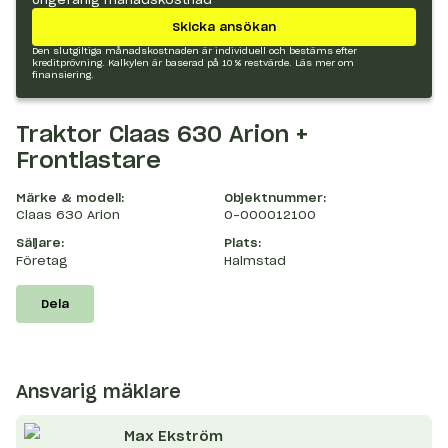
Skicka ansökan
Den slutgiltiga månadskostnaden är individuell och bestäms efter
kreditprövning. Kalkylen är baserad på 10 % restvärde.
Läs mer om
finansiering.
Traktor Claas 630 Arion +
Frontlastare
Märke & modell:
Objektnummer:
Claas 630 Arion
O-000012100
Säljare:
Plats:
Företag
Halmstad
Dela
Ansvarig mäklare
Max
Ekström