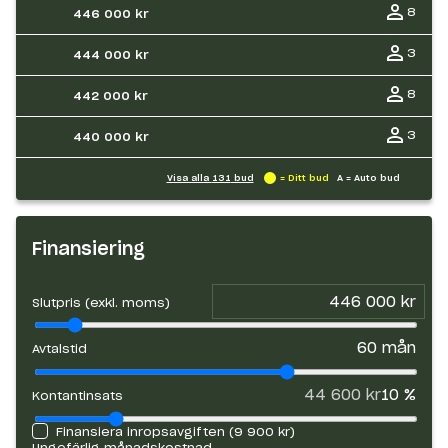
8
446 000 kr
3
444 000 kr
8
442 000 kr
3
440 000 kr
Visa alla
131
bud
= Ditt bud
A = Auto bud
Finansiering
Slutpris (exkl. moms)
60
mån
Avtalstid
44 600 kr
10
%
Kontantinsats
Finansiera inropsavgiften (
9 900 kr
)
Ungefärlig månadskostnad