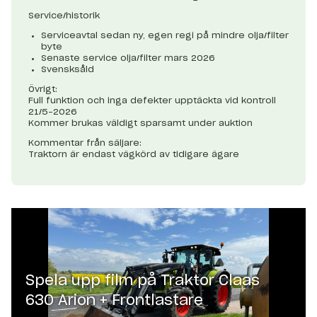
Service/historik
Serviceavtal sedan ny, egen regi på mindre olja/filter
byte
Senaste service olja/filter mars 2026
Svensksåld
Övrigt:
Full funktion och inga defekter upptäckta vid kontroll
21/5-2026
Kommer brukas väldigt sparsamt under auktion
Kommentar från säljare:
Traktorn är endast vägkörd av tidigare ägare
Spela upp film på
Traktor Claas
630 Arion + Frontlastare