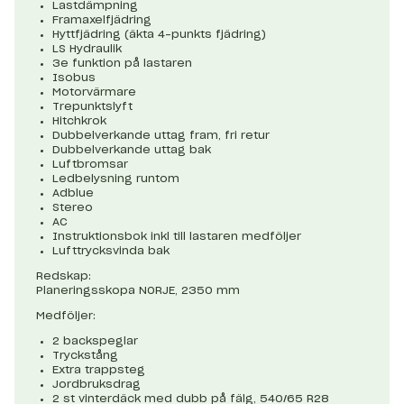
Lastdämpning
Framaxelfjädring
Hyttfjädring (äkta 4-punkts fjädring)
LS Hydraulik
3e funktion på lastaren
Isobus
Motorvärmare
Trepunktslyft
Hitchkrok
Dubbelverkande uttag fram, fri retur
Dubbelverkande uttag bak
Luftbromsar
Ledbelysning runtom
Adblue
Stereo
AC
Instruktionsbok inkl till lastaren medföljer
Lufttrycksvinda bak
Redskap:
Planeringsskopa NORJE, 2350 mm
Medföljer:
2 backspeglar
Tryckstång
Extra trappsteg
Jordbruksdrag
2 st vinterdäck med dubb på fälg, 540/65 R28