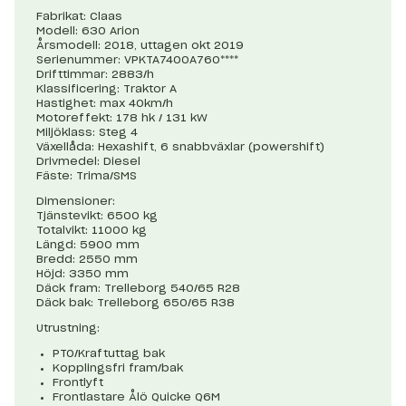
Fabrikat: Claas
Modell: 630 Arion
Årsmodell: 2018, uttagen okt 2019
Serienummer: VPKTA7400A760****
Drifttimmar: 2883/h
Klassificering: Traktor A
Hastighet: max 40km/h
Motoreffekt: 178 hk / 131 kW
Miljöklass: Steg 4
Växellåda: Hexashift, 6 snabbväxlar (powershift)
Drivmedel: Diesel
Fäste: Trima/SMS
Dimensioner:
Tjänstevikt: 6500 kg
Totalvikt: 11000 kg
Längd: 5900 mm
Bredd: 2550 mm
Höjd: 3350 mm
Däck fram: Trelleborg 540/65 R28
Däck bak: Trelleborg 650/65 R38
Utrustning:
PTO/Kraftuttag bak
Kopplingsfri fram/bak
Frontlyft
Frontlastare Ålö Quicke Q6M