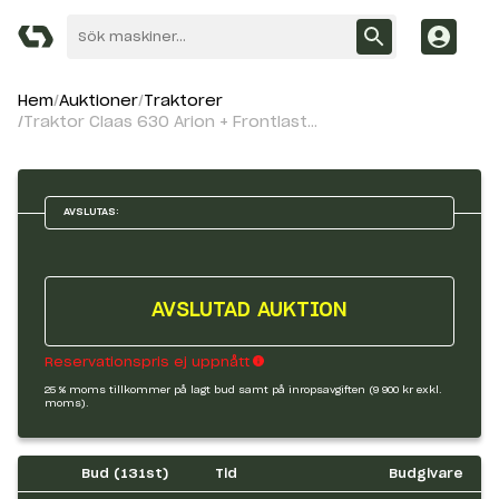
Hem
Auktioner
Traktorer
Traktor Claas 630 Arion + Frontlastare
AVSLUTAS:
AVSLUTAD AUKTION
Reservationspris ej uppnått
25 % moms tillkommer på lagt bud samt på inropsavgiften (9 900 kr exkl.
moms).
Bud (
131
st)
Tid
Budgivare