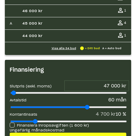
1
46 000 kr
4
A
45 000 kr
1
44 000 kr
Visa alla
34
bud
= Ditt bud
A = Auto bud
Finansiering
Slutpris (exkl. moms)
60
mån
Avtalstid
4 700 kr
10
%
Kontantinsats
Finansiera inropsavgiften (
1 600 kr
)
Ungefärlig månadskostnad