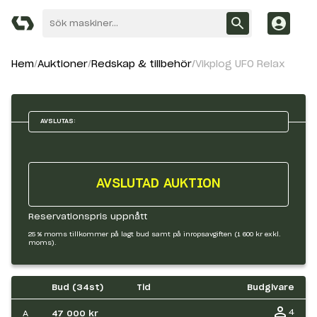
Hem
Auktioner
Redskap & tillbehör
Vikplog UFO Relax
AVSLUTAS:
AVSLUTAD AUKTION
Reservationspris uppnått
25 % moms tillkommer på lagt bud samt på inropsavgiften (1 600 kr exkl.
moms).
Bud (
34
st)
Tid
Budgivare
4
A
47 000 kr