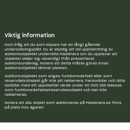
Viktig information
Kom ihåg att du som köpare har en långt gående
undersökningsplikt. Du är skyldig att vid upphämtning av
auktionsobjektet underrätta Maskinera om du upplever att
objektet skiljer sig väsentligt ifrån presenterat
auktionsunderlag. Notera att detta måste göras innan
auktionsobjektet lämnar platsen.
Auktionsobjektet som anges funktionsdefekt eller som
reservdelsobejekt går inte att reklamera. Personbilar och lätta
lastbilar med ett uppskattat värde under 40 000 SEK klassas
som funktionsdefekta/reservdelsobjekt och kan inte
reklameras.
Notera att alla objekt som auktioneras på Maskinera.se finns
på plats hos ägaren.