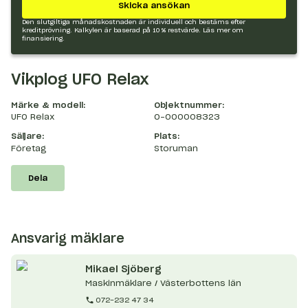
Skicka ansökan
Den slutgiltiga månadskostnaden är individuell och bestäms efter
kreditprövning. Kalkylen är baserad på 10 % restvärde.
Läs mer om
finansiering.
Vikplog UFO Relax
Märke & modell:
Objektnummer:
UFO Relax
O-000008323
Säljare:
Plats:
Företag
Storuman
Dela
Ansvarig mäklare
Mikael
Sjöberg
Maskinmäklare / Västerbottens län
072-232 47 34