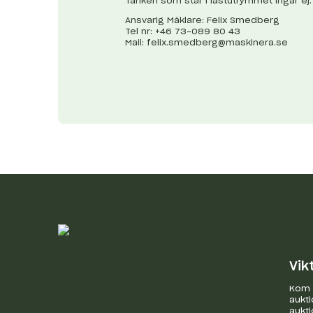
Tanken som står i lastutrymmet ingår ej.
Ansvarig Mäklare: Felix Smedberg
Tel nr: +46 73-089 80 43
Mail:
felix.smedberg@maskinera.se
Vik
Kom i
aukti
aukti