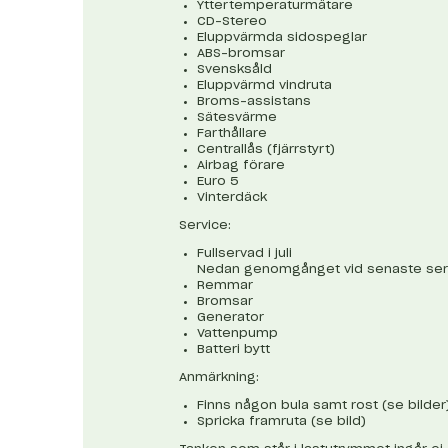
Yttertemperaturmätare
CD-Stereo
Eluppvärmda sidospeglar
ABS-bromsar
Svensksåld
Eluppvärmd vindruta
Broms-assistans
Sätesvärme
Farthållare
Centrallås (fjärrstyrt)
Airbag förare
Euro 5
Vinterdäck
Service:
Fullservad i juli
Nedan genomgånget vid senaste ser
Remmar
Bromsar
Generator
Vattenpump
Batteri bytt
Anmärkning:
Finns någon bula samt rost (se bilder
Spricka framruta (se bild)