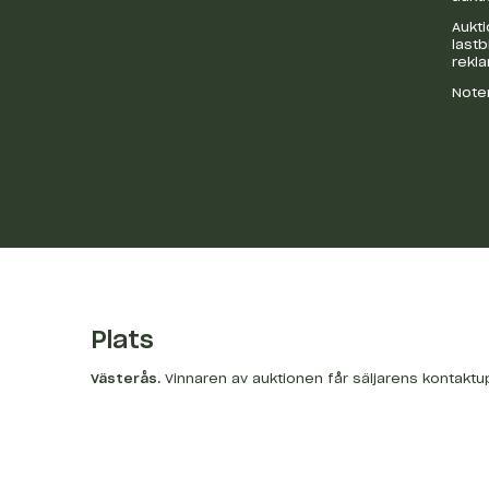
Aukti
last
rekl
Noter
Plats
Västerås
.
Vinnaren av auktionen får säljarens kontaktu