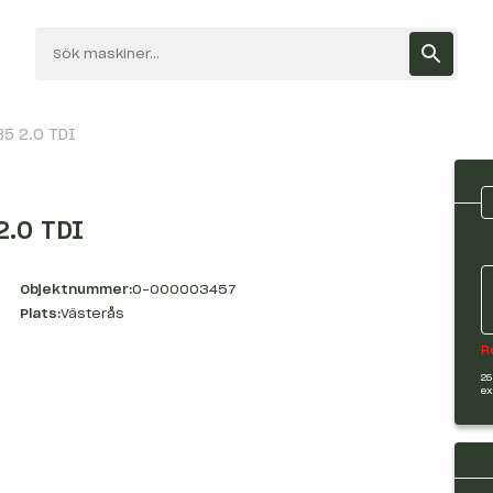
35 2.0 TDI
2.0 TDI
Objektnummer:
O-000003457
Plats:
Västerås
R
25
ex