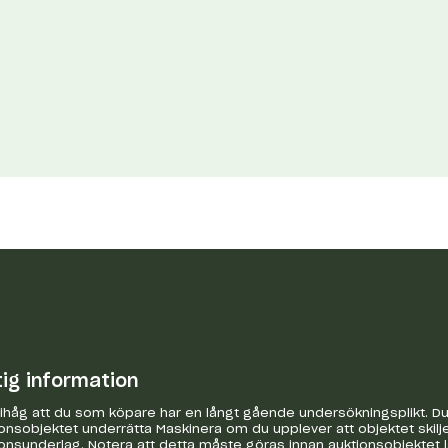
tig information
håg att du som köpare har en långt gående undersökningsplikt. Du 
onsobjektet underrätta Maskinera om du upplever att objektet skilje
onsunderlag. Notera att detta måste göras innan auktionsobjektet 