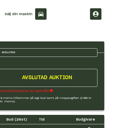
Sälj din maskin
AVSLUTAS:
AVSLUTAD AUKTION
eservationspris ej uppnått
 % moms tillkommer på lagt bud samt på inropsavgiften (2 980 kr
kl. moms).
Bud (
26
st)
Tid
Budgivare