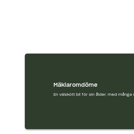
Mäklaromdöme
En välskött bil för sin ålder, med många 