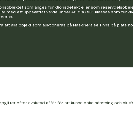
onsobjektet som anges funktionsdefekt eller som reservdelsobejekt
bilar med ett uppskattat värde under 40 000 SEK klassas som funkt
ameras.
a att alla objekt som auktioneras på Maskinera.se finns på plats h
ppgifter efter avslutad affär för att kunna boka hämtning och slutf