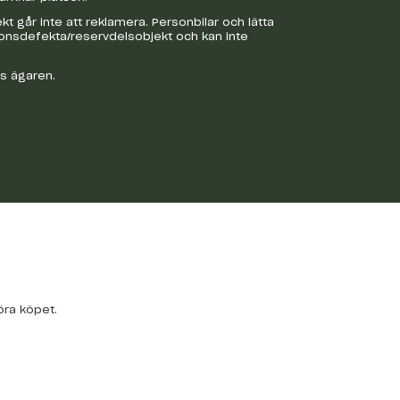
 går inte att reklamera. Personbilar och lätta
ionsdefekta/reservdelsobjekt och kan inte
os ägaren.
öra köpet.