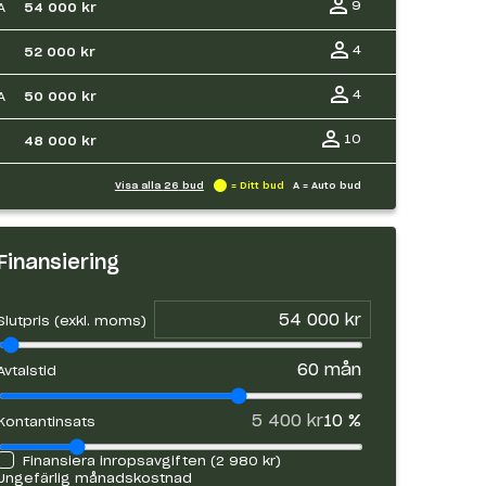
9
A
54 000 kr
4
52 000 kr
4
A
50 000 kr
10
48 000 kr
Visa alla
26
bud
= Ditt bud
A = Auto bud
Finansiering
Slutpris (exkl. moms)
60
mån
Avtalstid
5 400 kr
10
%
Kontantinsats
Finansiera inropsavgiften (
2 980 kr
)
Ungefärlig månadskostnad