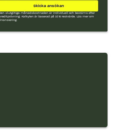
Skicka ansökan
Den slutgiltiga månadskostnaden är individuell och bestäms efter
kreditprövning. Kalkylen är baserad på 10 % restvärde.
Läs mer om
finansiering.