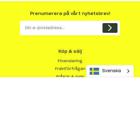
Prenumerera på vårt nyhetsbrev!
Köp & sälj
Finansiering
Fraktförfrågan
Svenska
Frågor & svar
Kundberättelser
Så här köper du maskiner
Så här säljer du maskiner
Varför sälja med Maskinera?
Om Maskinera
Integritetspolicy
Köpvillkor