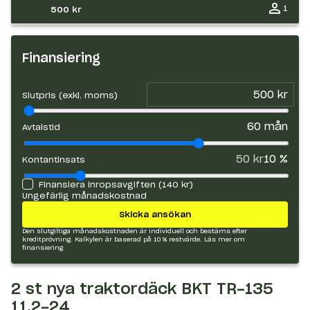
1
500 kr
Finansiering
Slutpris (exkl. moms)
60
mån
Avtalstid
50 kr
10
%
Kontantinsats
Finansiera inropsavgiften (
140 kr
)
Ungefärlig månadskostnad
Skicka ansökan
Den slutgiltiga månadskostnaden är individuell och bestäms efter
kreditprövning. Kalkylen är baserad på 10 % restvärde.
Läs mer om
finansiering.
2 st nya traktordäck BKT TR-135
11.2-24