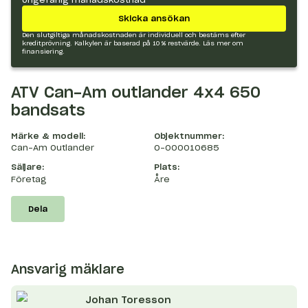
Skicka ansökan
Den slutgiltiga månadskostnaden är individuell och bestäms efter
kreditprövning. Kalkylen är baserad på 10 % restvärde.
Läs mer om
finansiering.
ATV Can-Am outlander 4x4 650
bandsats
Märke & modell:
Objektnummer:
Can-Am Outlander
O-000010685
Säljare:
Plats:
Företag
Åre
Dela
Ansvarig mäklare
Johan
Toresson