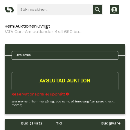
Hem
Auktioner
Övrigt
ATV Can-Am outlander 4x4 650 bandsats
AVSLUTAS:
AVSLUTAD AUKTION
Reservationspris ej uppnått
25 % moms tillkommer på lagt bud samt på inropsavgiften (2 980 kr exkl.
moms).
Bud (
14
st)
Tid
Budgivare