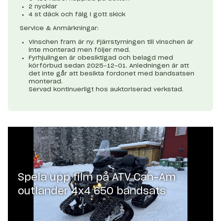
2 nycklar
4 st däck och fälg i gott skick
Service & Anmärkningar:
Vinschen fram är ny. Fjärrstyrningen till vinschen är
inte monterad men följer med.
Fyrhjulingen är obesiktigad och belagd med
körförbud sedan 2025-12-01. Anledningen är att
det inte går att besikta fordonet med bandsatsen
monterad.
Servad kontinuerligt hos auktoriserad verkstad.
Spela upp film på
ATV Can-Am
outlander 4x4 650 bandsats