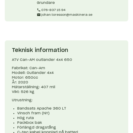
Grundare
076-837 15 94
johan.toresson@maskinera.se
Teknisk information
ATV Can-AM outlander 4x4 650
Fabrikat: Can-Am
Modell: Outlander 4x4
Motor: 650cc
År: 2020
Mätarställning: 407 mil
Vikt: 526 kg
Utrustning:
Bandsats Apache 360 LT
Vinsch fram (NY)
Hög ruta
Packbox bak
Förlängd dragstång
C-tec kabel kopplad på batteri