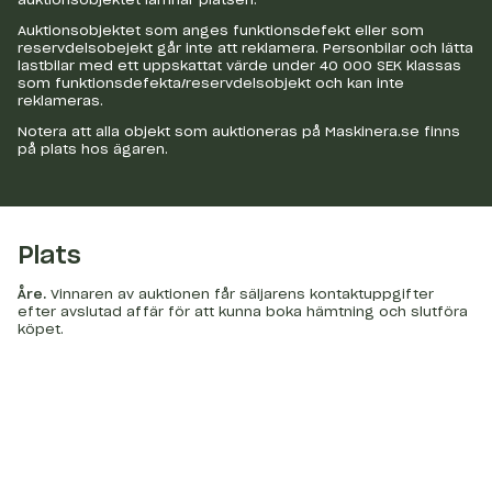
Auktionsobjektet som anges funktionsdefekt eller som
reservdelsobejekt går inte att reklamera. Personbilar och lätta
lastbilar med ett uppskattat värde under 40 000 SEK klassas
som funktionsdefekta/reservdelsobjekt och kan inte
reklameras.
Notera att alla objekt som auktioneras på Maskinera.se finns
på plats hos ägaren.
Plats
Åre
.
Vinnaren av auktionen får säljarens kontaktuppgifter
efter avslutad affär för att kunna boka hämtning och slutföra
köpet.