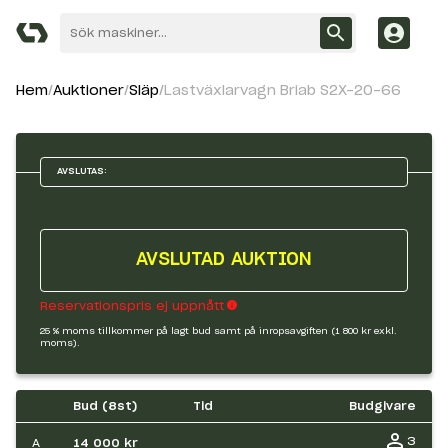
Hem
Auktioner
Släp
Lastväxlarvagn Briab S2X-20-66
AVSLUTAS:
AVSLUTAD AUKTION
Reservationspris ej uppnått
25 % moms tillkommer på lagt bud samt på inropsavgiften (1 800 kr exkl.
moms).
Bud (
8
st)
Tid
Budgivare
3
A
14 000 kr