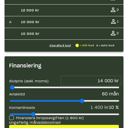
2
12 000 kr
1
A
10 000 kr
2
10 000 kr
Visa alla
8
bud
= Ditt bud
A = Auto bud
Finansiering
Slutpris (exkl. moms)
60
mån
Avtalstid
1 400 kr
10
%
Kontantinsats
Finansiera inropsavgiften (
1 800 kr
)
Ungefärlig månadskostnad