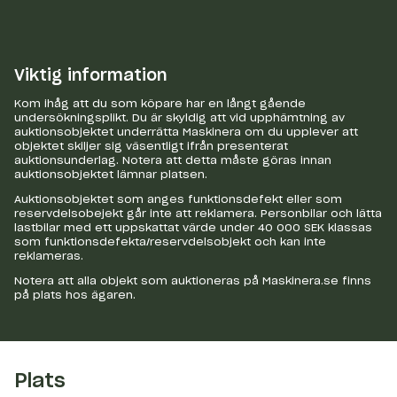
Viktig information
Kom ihåg att du som köpare har en långt gående
undersökningsplikt. Du är skyldig att vid upphämtning av
auktionsobjektet underrätta Maskinera om du upplever att
objektet skiljer sig väsentligt ifrån presenterat
auktionsunderlag. Notera att detta måste göras innan
auktionsobjektet lämnar platsen.
Auktionsobjektet som anges funktionsdefekt eller som
reservdelsobejekt går inte att reklamera. Personbilar och lätta
lastbilar med ett uppskattat värde under 40 000 SEK klassas
som funktionsdefekta/reservdelsobjekt och kan inte
reklameras.
Notera att alla objekt som auktioneras på Maskinera.se finns
på plats hos ägaren.
Plats