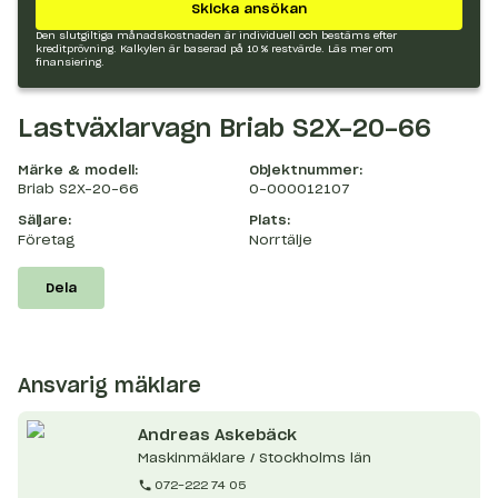
Skicka ansökan
Den slutgiltiga månadskostnaden är individuell och bestäms efter
kreditprövning. Kalkylen är baserad på 10 % restvärde.
Läs mer om
finansiering.
Lastväxlarvagn Briab S2X-20-66
Märke & modell:
Objektnummer:
Briab S2X-20-66
O-000012107
Säljare:
Plats:
Företag
Norrtälje
Dela
Ansvarig mäklare
Andreas
Askebäck
Maskinmäklare / Stockholms län
072-222 74 05