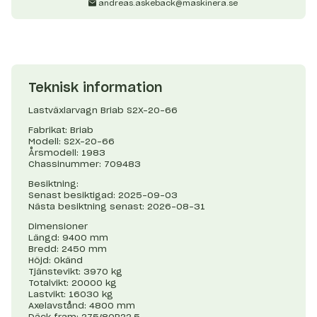
andreas.askeback@maskinera.se
Teknisk information
Lastväxlarvagn Briab S2X-20-66
Fabrikat: Briab
Modell: S2X-20-66
Årsmodell: 1983
Chassinummer: 709483
Besiktning:
Senast besiktigad: 2025-09-03
Nästa besiktning senast: 2026-08-31
Dimensioner
Längd: 9400 mm
Bredd: 2450 mm
Höjd: Okänd
Tjänstevikt: 3970 kg
Totalvikt: 20000 kg
Lastvikt: 16030 kg
Axelavstånd: 4800 mm
Däck fram: 275/80R22,5